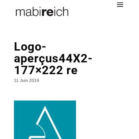
Logo-
aperçus44X2-
177×222 re
11 Juin 2019