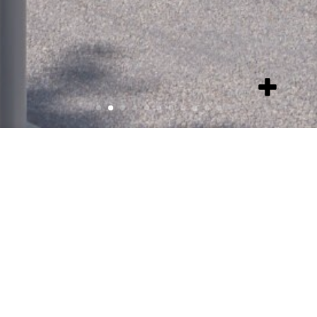
add
item
Pôle d’Equipements
Petite Enfance,
Scolaire et
Associatif
Brossolette –