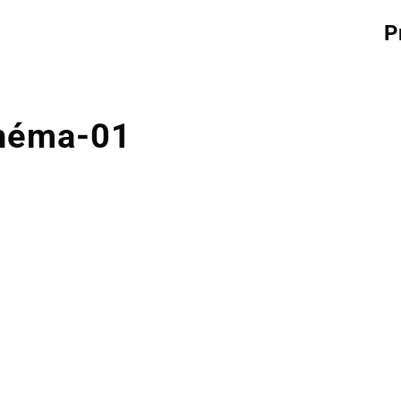
P
héma-01