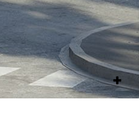
add
item
es – INRA –