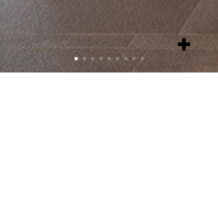
add
item
Maison – DIELETTE
(50)
Localisation
: 50 - Diélette
Surface
:
2
100m