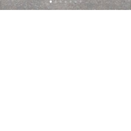
Extension du Palais
de Justice –
NANTES (44)
Localisation
: 44 - Nantes
2
Surface
: 4 260m
Coût
: 9 800 000€ HT
Statut
: Etude
Maître d'ouvrage
: Ministère de la Justice
Equipe
: