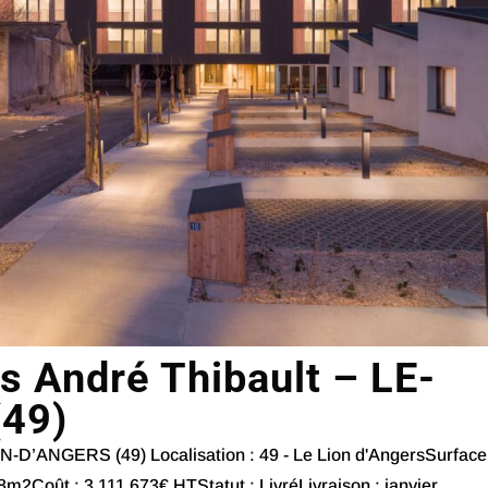
s André Thibault – LE-
49)
N-D’ANGERS (49) Localisation : 49 - Le Lion d'AngersSurface
2Coût : 3 111 673€ HTStatut : LivréLivraison : janvier